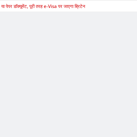
पेपर डॉक्यूमेंट, पूरी तरह e-Visa पर जाएगा ब्रिटेन