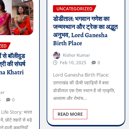
UNCATEGORIZED
डोडीताल: भगवान गणेश का
जन्मस्थान और ट्रेक का अद्भुत
अनुभव, Lord Ganesha
Birth Place
ZED
ं से बॉलीवुड
Kishor Kumar
Feb 10, 2025
0
ी की संघर्ष
ana Khatri
Lord Ganesha Birth Place:
उत्तराखंड की ऊँची पहाड़ियों में बसा
डोडीताल एक ऐसा स्थान है जो प्रकृति,
mar
अध्यात्म और रोमांच…
5
0
Life Story: भारत
READ MORE
में, छोटे शहरों से बड़े
े वाली कहानियाँ