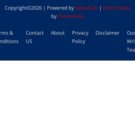
Copyright©2026 | Powered by
News4Life
|
Editor News
by
ThemeArile
rms &
Contact
About
Privacy
Disclaimer
Ou
nditions
US
Policy
Wri
Te