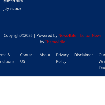
इमोशनल पोस्ट
July 31, 2026
Copyright©2026 | Powered by
News4Life
|
Editor News
by
ThemeArile
rms &
Contact
About
Privacy
Disclaimer
Ou
nditions
US
Policy
Wri
Te