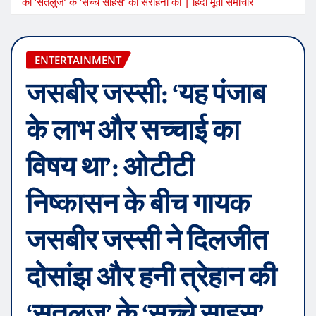
की ‘सतलुज’ के ‘सच्चे साहस’ की सराहना की | हिंदी मूवी समाचार
ENTERTAINMENT
जसबीर जस्सी: ‘यह पंजाब
के लाभ और सच्चाई का
विषय था’: ओटीटी
निष्कासन के बीच गायक
जसबीर जस्सी ने दिलजीत
दोसांझ और हनी त्रेहान की
‘सतलुज’ के ‘सच्चे साहस’