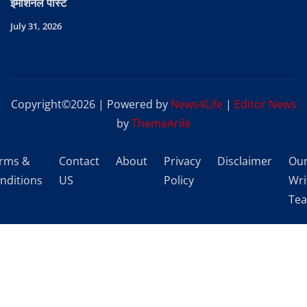
इमोशनल पोस्ट
July 31, 2026
Copyright©2026 | Powered by
News4Life
|
Editor News
by
ThemeArile
rms &
Contact
About
Privacy
Disclaimer
Ou
nditions
US
Policy
Wri
Te