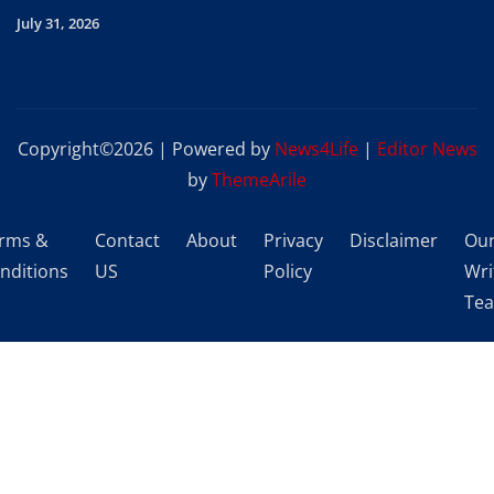
July 31, 2026
Copyright©2026 | Powered by
News4Life
|
Editor News
by
ThemeArile
rms &
Contact
About
Privacy
Disclaimer
Ou
nditions
US
Policy
Wri
Te