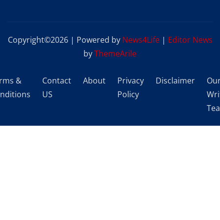
Copyright©2026 | Powered by
News4Life
|
Editor News
by
ThemeArile
rms &
Contact
About
Privacy
Disclaimer
Ou
nditions
US
Policy
Wri
Te