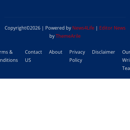
Copyright©2026 | Powered by
News4Life
|
Editor News
by
ThemeArile
rms &
Contact
About
Privacy
Disclaimer
Ou
nditions
US
Policy
Wri
Te