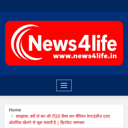
Skip
to
content
Home
समझाया: क्यों दो बार की टी20 विश्व कप चैंपियन वेस्टइंडीज एलए
ओलंपिक खेलने से चूक सकती है | क्रिकेट समाचार