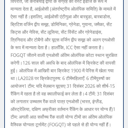
विपरीत, जो कैरेबियाई द्वीपों के संग्रह को वेस्ट इंडीज के रूप में
मान्यता देता है, आईओसी (अंतर्राष्ट्रीय ओलंपिक समिति) के मामले में
ऐसा नहीं है।
इसलिए, आईओसी एंटीगुआ और बारबुडा, बारबाडोस,
ब्रिटिश वर्जिन द्वीप समूह, डोमिनिका, ग्रेनेडा, गुयाना, जमैका, सेंट
किट्स और नेविस, सेंट लूसिया, सेंट विंसेंट और ग्रेनेडाइंस,
त्रिनिदाद और टोबैगो और यूएस वर्जिन द्वीप समूह को अलग एनओसी
के रूप में मान्यता देता है। हालाँकि, ICC ऐसा नहीं करता है।
FOGQT जीतने वाली एनओसी अंतिम ओलंपिक कोटा स्थान सुरक्षित
करेगी।
126 साल की अवधि के बाद ओलंपिक में क्रिकेट की वापसी
हुई। ओलंपिक में आखिरी बार क्रिकेट 1900 में पेरिस में खेला गया
था।
LA2028 पर क्रिकेट
पुरुष: 6 टीमें
महिलाएँ: 6 टीमें
पुरुषों का
आयोजन
1 टीम:
यदि मेज़बान यूएसए 31 दिसंबर 2026 को शीर्ष-15
रैंकिंग में रहता है तो वह क्वालीफाई कर लेता है।
4 टीमें:
31 दिसंबर
को लगातार उच्चतम रैंक वाले पात्र एनओसी (भारत, इंग्लैंड,
ऑस्ट्रेलिया, दक्षिण अफ्रीका वर्तमान रैंकिंग के आधार पर योग्य हैं)
1
टीम:
अगली आठ सर्वोच्च रैंक वाली योग्य टीमों का अंतिम ओलंपिक
वैश्विक योग्यता टूर्नामेंट (FOGQT) जो पहले से ही योग्य नहीं हैं।