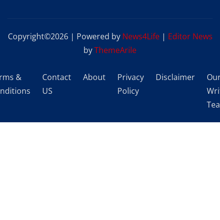
Copyright©2026 | Powered by
News4Life
|
Editor News
by
ThemeArile
rms &
Contact
About
Privacy
Disclaimer
Ou
nditions
US
Policy
Wri
Te