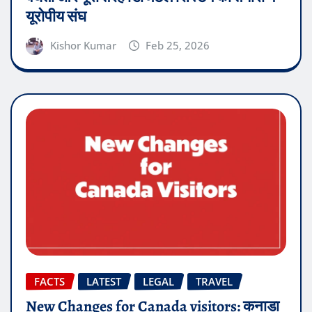
यूरोपीय संघ
Kishor Kumar
Feb 25, 2026
FACTS
LATEST
LEGAL
TRAVEL
New Changes for Canada visitors: कनाडा