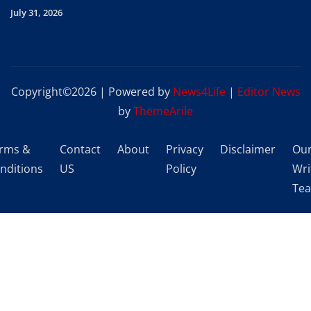
July 31, 2026
Copyright©2026 | Powered by
News4Life
|
Editor News
by
ThemeArile
rms &
Contact
About
Privacy
Disclaimer
Ou
nditions
US
Policy
Wri
Te