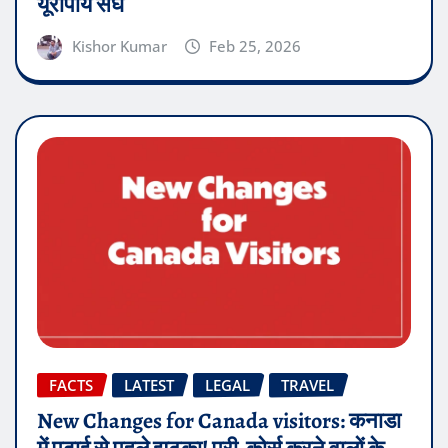
यूरोपीय संघ
Kishor Kumar
Feb 25, 2026
FACTS
LATEST
LEGAL
TRAVEL
New Changes for Canada visitors: कनाडा