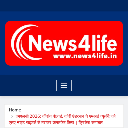
Skip
to
content
Home
एमएलसी 2026: कीरोन पोलार्ड, कोरी एंडरसन ने एमआई न्यूयॉर्क को
एलए नाइट राइडर्स से हराकर उलटफेर किया | क्रिकेट समाचार