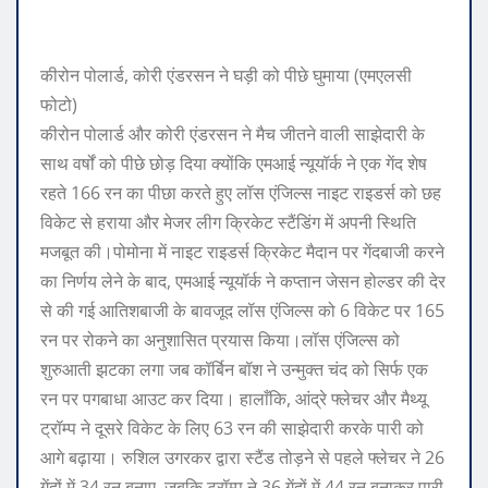
कीरोन पोलार्ड, कोरी एंडरसन ने घड़ी को पीछे घुमाया (एमएलसी
फोटो)
कीरोन पोलार्ड और कोरी एंडरसन ने मैच जीतने वाली साझेदारी के
साथ वर्षों को पीछे छोड़ दिया क्योंकि एमआई न्यूयॉर्क ने एक गेंद शेष
रहते 166 रन का पीछा करते हुए लॉस एंजिल्स नाइट राइडर्स को छह
विकेट से हराया और मेजर लीग क्रिकेट स्टैंडिंग में अपनी स्थिति
मजबूत की।
पोमोना में नाइट राइडर्स क्रिकेट मैदान पर गेंदबाजी करने
का निर्णय लेने के बाद, एमआई न्यूयॉर्क ने कप्तान जेसन होल्डर की देर
से की गई आतिशबाजी के बावजूद लॉस एंजिल्स को 6 विकेट पर 165
रन पर रोकने का अनुशासित प्रयास किया।
लॉस एंजिल्स को
शुरुआती झटका लगा जब कॉर्बिन बॉश ने उन्मुक्त चंद को सिर्फ एक
रन पर पगबाधा आउट कर दिया। हालाँकि, आंद्रे फ्लेचर और मैथ्यू
ट्रॉम्प ने दूसरे विकेट के लिए 63 रन की साझेदारी करके पारी को
आगे बढ़ाया। रुशिल उगरकर द्वारा स्टैंड तोड़ने से पहले फ्लेचर ने 26
गेंदों में 34 रन बनाए, जबकि ट्रॉम्प ने 36 गेंदों में 44 रन बनाकर पारी