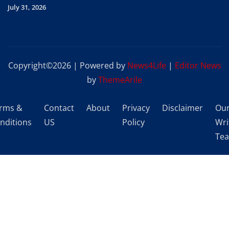
July 31, 2026
Copyright©2026 | Powered by
News4Life
|
Editor News
by
ThemeArile
rms &
Contact
About
Privacy
Disclaimer
Ou
nditions
US
Policy
Wri
Te