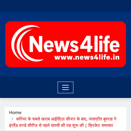
Skip
to
content
Home
करियर के सबसे खराब आईपीएल सीजन के बाद, जसप्रीत बुमराह ने
इंग्लैंड वनडे सीरीज से पहले वापसी की राह शुरू की | क्रिकेट समाचार