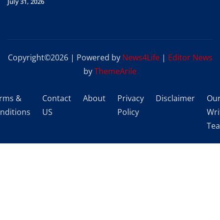
July 31, 2026
Copyright©2026 | Powered by
News4Life
|
Editor News
by
ThemeArile
rms &
Contact
About
Privacy
Disclaimer
Ou
nditions
US
Policy
Wri
Te