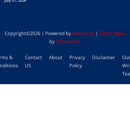
July 31, 2026
Copyright©2026 | Powered by
News4Life
|
Editor News
by
ThemeArile
rms &
Contact
About
Privacy
Disclaimer
Ou
nditions
US
Policy
Wri
Te