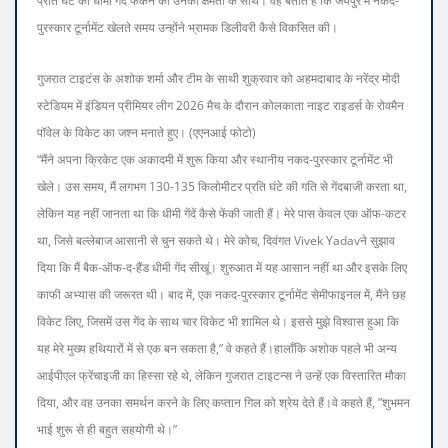
प्रति घंटे की धीमी गेंद फेंकने की उनकी क्षमता के साथ। वह बताते हैं कि जयपुर में नकद-
पुरस्कार टूर्नामेंट खेलते समय उन्होंने भ्रामक डिलीवरी कैसे विकसित की।
गुजरात टाइटंस के अशोक शर्मा और टीम के साथी शुक्रवार को अहमदाबाद के नरेंद्र मोदी
स्टेडियम में इंडियन प्रीमियर लीग 2026 मैच के दौरान कोलकाता नाइट राइडर्स के रोवमैन
पॉवेल के विकेट का जश्न मनाते हुए। (एएनआई फोटो)
“मैंने अपना क्रिकेट एक अकादमी में शुरू किया और स्थानीय नकद-पुरस्कार टूर्नामेंट भी
खेले। उस समय, मैं लगभग 130-135 किलोमीटर प्रति घंटे की गति से गेंदबाजी करता था,
लेकिन यह नहीं जानता था कि धीमी गेंदें कैसे फेंकी जाती हैं। मेरे पास केवल एक ऑफ-कटर
था, जिसे बल्लेबाज आसानी से चुन सकते थे। मेरे कोच, दिवंगत Vivek Yadavने सुझाव
दिया कि मैं बैक-ऑफ-द-हैंड धीमी गेंद सीखूं। शुरुआत में यह आसान नहीं था और इसके लिए
काफी अभ्यास की जरूरत थी। बाद में, एक नकद-पुरस्कार टूर्नामेंट सेमीफाइनल में, मैंने छह
विकेट लिए, जिसमें उस गेंद के साथ चार विकेट भी शामिल थे। इससे मुझे विश्वास हुआ कि
यह मेरे मुख्य हथियारों में से एक बन सकता है,” वे कहते हैं।
हालाँकि अशोक पहले भी अन्य
आईपीएल फ्रेंचाइजी का हिस्सा रहे थे, लेकिन गुजरात टाइटन्स ने उन्हें एक विस्तारित मौका
दिया, और वह उनका समर्थन करने के लिए कप्तान गिल को श्रेय देते हैं।
वे कहते हैं, ”शुभमन
भाई शुरू से ही बहुत सहयोगी थे।”