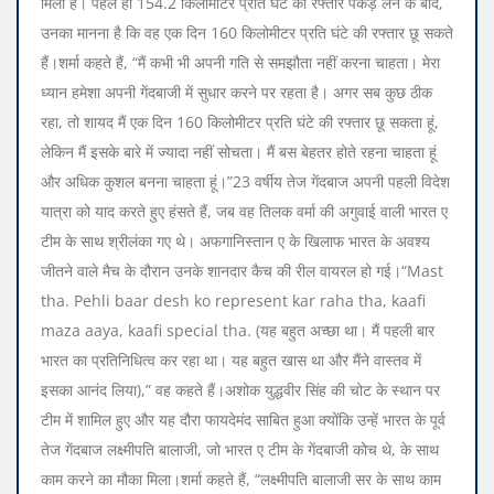
मिली है। पहले ही 154.2 किलोमीटर प्रति घंटे की रफ्तार पकड़ लेने के बाद,
उनका मानना ​​है कि वह एक दिन 160 किलोमीटर प्रति घंटे की रफ्तार छू सकते
हैं।
शर्मा कहते हैं, “मैं कभी भी अपनी गति से समझौता नहीं करना चाहता। मेरा
ध्यान हमेशा अपनी गेंदबाजी में सुधार करने पर रहता है। अगर सब कुछ ठीक
रहा, तो शायद मैं एक दिन 160 किलोमीटर प्रति घंटे की रफ्तार छू सकता हूं,
लेकिन मैं इसके बारे में ज्यादा नहीं सोचता। मैं बस बेहतर होते रहना चाहता हूं
और अधिक कुशल बनना चाहता हूं।”
23 वर्षीय तेज गेंदबाज अपनी पहली विदेश
यात्रा को याद करते हुए हंसते हैं, जब वह तिलक वर्मा की अगुवाई वाली भारत ए
टीम के साथ श्रीलंका गए थे। अफगानिस्तान ए के खिलाफ भारत के अवश्य
जीतने वाले मैच के दौरान उनके शानदार कैच की रील वायरल हो गई।
“
Mast
tha. Pehli baar desh ko represent kar raha tha, kaafi
maza aaya, kaafi special tha
. (यह बहुत अच्छा था। मैं पहली बार
भारत का प्रतिनिधित्व कर रहा था। यह बहुत खास था और मैंने वास्तव में
इसका आनंद लिया),” वह कहते हैं।
अशोक युद्धवीर सिंह की चोट के स्थान पर
टीम में शामिल हुए और यह दौरा फायदेमंद साबित हुआ क्योंकि उन्हें भारत के पूर्व
तेज गेंदबाज लक्ष्मीपति बालाजी, जो भारत ए टीम के गेंदबाजी कोच थे, के साथ
काम करने का मौका मिला।
शर्मा कहते हैं, “लक्ष्मीपति बालाजी सर के साथ काम