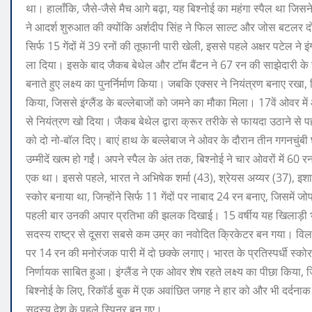
था। हालाँकि, जैसे-जैसे मैच आगे बढ़ा, यह बिश्नोई का महंगा स्पैल था जिसने
ने आदर्श शुरुआत की क्योंकि अर्शदीप सिंह ने फिल साल्ट और जोस बटलर द
सिर्फ 15 गेंदों में 39 रनों की तूफानी पारी खेली, इससे पहले अक्षर पटेल ने
ला दिया।
इसके बाद जैकब बेथेल और टॉम बैंटन ने 67 रन की साझेदारी के
बनाते हुए लक्ष्य का पुनर्निर्माण किया। जबकि एक्सर ने नियंत्रण बनाए रखा
किया, जिससे इंग्लैंड के बल्लेबाजों को जमने का मौका मिला।
17वें ओवर में
से नियंत्रण खो दिया। जैकब बेथेल द्वारा क्रूर तरीके से फायदा उठाने से पहले 
को दो नो-बॉल दिए। बाएं हाथ के बल्लेबाज ने ओवर के दौरान तीन गगनचुंबी 
उम्मीदें खत्म हो गईं।
अपने स्पैल के अंत तक, बिश्नोई ने चार ओवरों में 60 र
एक था।
इससे पहले, भारत ने अभिषेक शर्मा (43), श्रेयस अय्यर (37), 
स्कोर बनाया था, जिन्होंने सिर्फ 11 गेंदों पर नाबाद 24 रन बनाए, जिसमें जो
पहली बार उनकी अपार प्रतिभा की झलक दिखाई। 15 वर्षीय यह खिलाड़ी भार
सदस्य राष्ट्र से दूसरा सबसे कम उम्र का नवोदित क्रिकेटर बन गया। विल जैक्
पर 14 रन की मनोरंजक पारी में दो छक्के लगाए।
भारत के प्रतिस्पर्धी स्कोर
निर्णायक साबित हुआ। इंग्लैंड ने एक ओवर शेष रहते लक्ष्य का पीछा किय
बिश्नोई के लिए, रिकॉर्ड बुक में एक अवांछित जगह ने हार को और भी दर्दनाक बना
सदस्य देश के पहले स्पिनर बन गए।