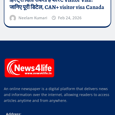
जानिए पूरी डिटेल, CAN+ visitor visa Canada
Neelam Kumari
Feb 24, 2026
An online newspaper is a digital platform that delivers news
and information over the internet, allowing readers to access
articles anytime and from anywhere.
Address: