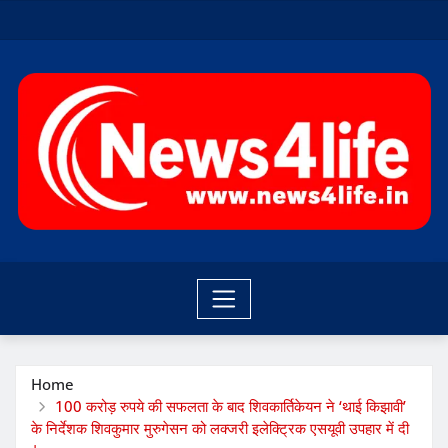
Skip
to
content
Home
100 करोड़ रुपये की सफलता के बाद शिवकार्तिकेयन ने ‘थाई किझावी’
के निर्देशक शिवकुमार मुरुगेसन को लक्जरी इलेक्ट्रिक एसयूवी उपहार में दी