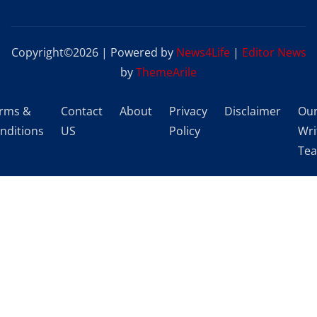
Copyright©2026 | Powered by
News4Life
|
Editor News
by
ThemeArile
rms &
Contact
About
Privacy
Disclaimer
Ou
nditions
US
Policy
Wri
Te