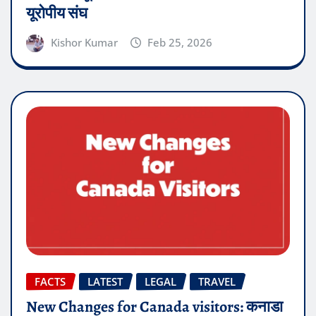
यूरोपीय संघ
Kishor Kumar
Feb 25, 2026
FACTS
LATEST
LEGAL
TRAVEL
New Changes for Canada visitors: कनाडा