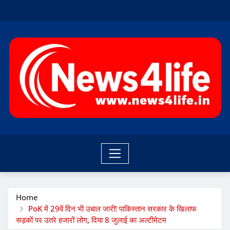
Skip
to
content
Home
PoK में 29वें दिन भी उबाल जारी! पाकिस्तान सरकार के खिलाफ
सड़कों पर उतरे हजारों लोग, दिया 8 जुलाई का अल्टीमेटम