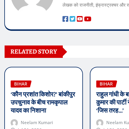
लेखक को राजनीती, इंफ्रास्ट्रक्चर और
RELATED STORY
BIHAR
BIHAR
‘कौन प्रशांत किशोर?’ बांकीपुर
राहुल गांधी के
उपचुनाव के बीच रामकृपाल
कुमार की पार्टी
यादव का निशाना
‘जिस तरह…’
Neelam Kumari
Neelam Ku