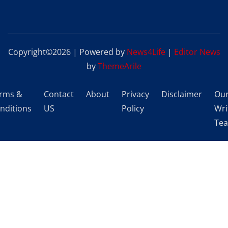
Copyright©2026 | Powered by
News4Life
|
Editor News
by
ThemeArile
rms &
Contact
About
Privacy
Disclaimer
Ou
nditions
US
Policy
Wri
Te