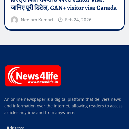
जानिए पूरी डिटेल, CAN+ visitor visa Canada
Neelam Kumari
Feb 24, 2026
An online newspaper is a digital platform that delivers news
and information over the internet, allowing readers to access
articles anytime and from anywhere.
Address: