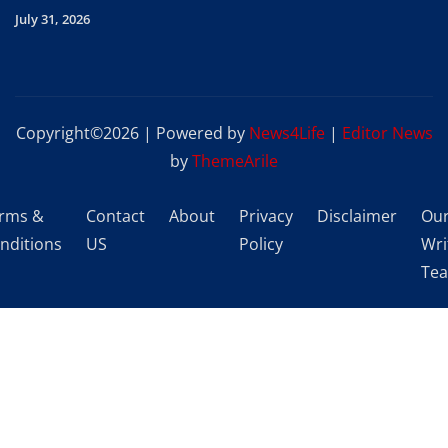
July 31, 2026
Copyright©2026 | Powered by
News4Life
|
Editor News
by
ThemeArile
rms &
Contact
About
Privacy
Disclaimer
Ou
nditions
US
Policy
Wri
Te