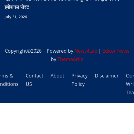
इमोशनल पोस्ट
July 31, 2026
Copyright©2026 | Powered by
News4Life
|
Editor News
by
ThemeArile
rms &
Contact
About
Privacy
Disclaimer
Ou
nditions
US
Policy
Wri
Te