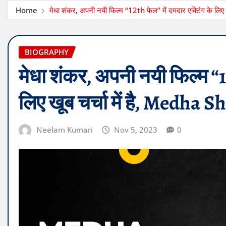
Home
मेधा शंकर, अपनी नयी फिल्म “12th फेल” में दमदार एक्टिंग के 
BIOGRAPHY
मेधा शंकर, अपनी नयी फिल्म “12
लिए खूब चर्चा में है, Medh
Neelam Kumari
Nov 5, 2023
0