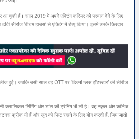
ी नजर आ चुकी हैं। साल 2019 में अपने एक्‍ट‍िंग करियर को परवान देने के लिए
 टीवी सीरीज ‘बीचम हाउस’ से एक्‍ट‍िंग में डेब्‍यू किया। इसमें उनके किरदार
 रिलीज हुई। जबकि उसी साल वह OTT पर ‘ड‍िज्‍नी प्‍लस हॉटस्‍टार’ की सीरीज
्‍तानी क्‍लासिकल सिंगिंग और डांस की ट्रेनिंग भी ली है। वह स्‍कूल और कॉलेज
धा फिटनस फ्रीक भी हैं और खुद को फिट रखने के लिए योग करती हैं, जिम जाती