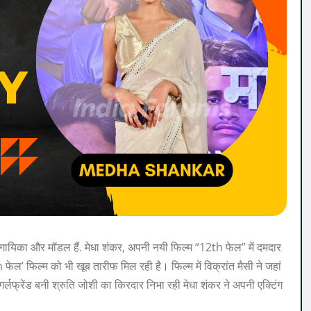
 गायिका और मॉडल हैं. मेधा शंकर, अपनी नयी फिल्म “12th फेल” में दमदार
th फेल’ फिल्म को भी खूब तारीफ मिल रही है। फिल्‍म में विक्रांत मैसी ने जहां
गर्लफ्रेंड बनी श्रुति जोशी का किरदार निभा रही मेधा शंकर ने अपनी एक्टिंग