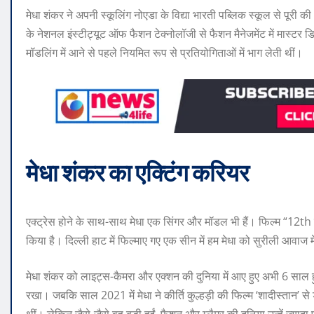
मेधा शंकर ने अपनी स्कूलिंग नोएडा के विद्या भारती पब्लिक स्कूल से पूरी की। मे
के नेशनल इंस्टीट्यूट ऑफ फैशन टेक्नोलॉजी से फैशन मैनेजमेंट में मास्टर ड
मॉडलिंग में आने से पहले नियमित रूप से प्रतियोगिताओं में भाग लेती थीं।
मेधा शंकर का एक्टिंग करियर
एक्ट्रेस होने के साथ-साथ मेधा एक सिंगर और मॉडल भी हैं। फिल्‍म “12th 
किया है। दिल्‍ली हाट में फिल्‍माए गए एक सीन में हम मेधा को सुरीली आवाज मे
मेधा शंकर को लाइट्स-कैमरा और एक्‍शन की दुनिया में आए हुए अभी 6 साल हुए
रखा। जबकि साल 2021 में मेधा ने कीर्ति कुल्हड़ी की फिल्म ‘शादीस्‍तान’ से ड
थीं। लेकिन जैसे-जैसे वह बड़ी हुईं, फैशन और ग्‍लैमर की दुनिया उन्‍हें ज्‍या