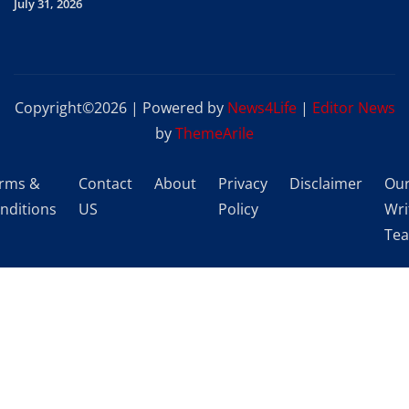
July 31, 2026
Copyright©2026 | Powered by
News4Life
|
Editor News
by
ThemeArile
rms &
Contact
About
Privacy
Disclaimer
Ou
nditions
US
Policy
Wri
Te