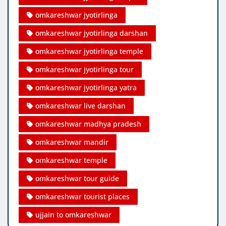
omkareshwar jyotirlinga
omkareshwar jyotirlinga darshan
omkareshwar jyotirlinga temple
omkareshwar jyotirlinga tour
omkareshwar jyotirlinga yatra
omkareshwar live darshan
omkareshwar madhya pradesh
omkareshwar mandir
omkareshwar temple
omkareshwar tour guide
omkareshwar tourist places
ujjain to omkareshwar