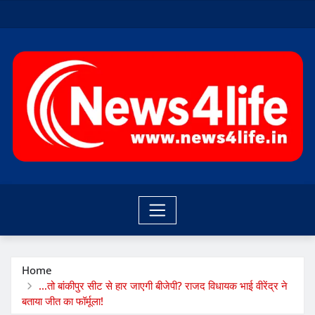
Skip
to
content
Home
…तो बांकीपुर सीट से हार जाएगी बीजेपी? राजद विधायक भाई वीरेंद्र ने
बताया जीत का फॉर्मूला!