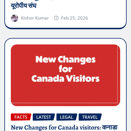
यूरोपीय संघ
Kishor Kumar
Feb 25, 2026
FACTS
LATEST
LEGAL
TRAVEL
New Changes for Canada visitors: कनाडा